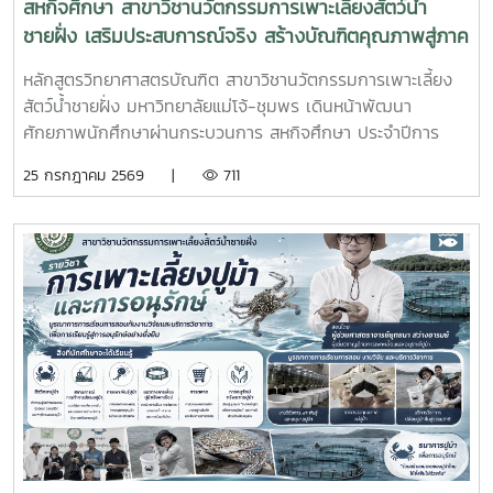
สหกิจศึกษา สาขาวิชานวัตกรรมการเพาะเลี้ยงสัตว์น้ำ
ชายฝั่ง เสริมประสบการณ์จริง สร้างบัณฑิตคุณภาพสู่ภาค
อุตสาหกรรมการผลิตสัตว์น้ำ
หลักสูตรวิทยาศาสตรบัณฑิต สาขาวิชานวัตกรรมการเพาะเลี้ยง
สัตว์น้ำชายฝั่ง มหาวิทยาลัยแม่โจ้-ชุมพร เดินหน้าพัฒนา
ศักยภาพนักศึกษาผ่านกระบวนการ สหกิจศึกษา ประจำปีการ
ศึกษา 2569 โดยส่งนักศึกษาออกปฏิบัติงานจริงในสถานประกอบ
25 กรกฎาคม 2569 |
711
การและหน่วยงานภาคีเครือข่ายเป็นระยะเวลา 4 เดือน เพื่อให้
นักศึกษาได้เรียนรู้จากประสบการณ์ตรง ควบคู่กับการนำองค์
ความรู้จากห้องเรียนไปประยุกต์ใช้ในการทำงานจริงทั้งนี้ สหกิจ
ศึกษาเป็นส่วนสำคัญของการจัดการเรียนการสอน ที่มุ่งเน้นการ
ผลิตบัณฑิตให้มีความพร้อมทั้งด้านวิชาการและวิชาชีพ นักศึกษา
จะได้ฝึกทักษะการทำงานในสภาพแวดล้อมจริง เรียนรู้การแก้ไข
ปัญหาเฉพาะหน้า อดทน สู้งาน ซื่อสัตย์ มีสัมมาคารวะ ทำงาน
ร่วมกับผู้อื่นได้ และการปรับตัวให้เข้ากับองค์กร ตลอดจนพัฒนา
ทักษะวิชาชีพด้านการเพาะเลี้ยงสัตว์น้ำชายฝั่ง ให้สอดคล้องกับ
ความต้องการของภาคอุตสาหกรรมการผลิตสัตว์น้ำและอื่นๆที่
เกี่ยวข้อง