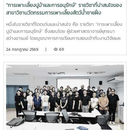
“การเพาะเลี้ยงปูม้าและการอนุรักษ์” รายวิชาที่น่าสนใจของ
สาขาวิชานวัตกรรมการเพาะเลี้ยงสัตว์น้ำชายฝั่ง
หนึ่งในรายวิชาที่โดดเด่นและน่าสนใจ คือ รายวิชา “การเพาะเลี้ยง
ปูม้าและการอนุรักษ์” ซึ่งสอนโดย ผู้ช่วยศาสตราจารย์ยุทธนา
สว่างอารมย์ โดยบูรณาการการเรียนการสอนเข้ากับงานวิจัยและ
การบริการวิชาการ เปิดโอกาสให้นักศึกษาได้เรียนรู้ทั้งภาคทฤษฎี
24 กรกฎาคม 2569 |
611
และภาคปฏิบัติ ตั้งแต่ชีววิทยาและวงจรชีวิตของปูม้า การเพาะ
เลี้ยง การจัดการทรัพยากรสัตว์น้ำ ตลอดจนแนวทางการอนุรักษ์
และการฟื้นฟูทรัพยากรปูม้าในพื้นที่ชายฝั่งนักศึกษาจะได้ลงพื้นที่
ปฏิบัติงานจริง ร่วมศึกษาวิจัยและทำกิจกรรมบริการวิชาการกับ
ชุมชน ภาคีเครือข่าย และหน่วยงานที่เกี่ยวข้อง เพื่อแลกเปลี่ยน
องค์ความรู้และร่วมกันพัฒนาแนวทางการอนุรักษ์ทรัพยากรทาง
ทะเล อันเป็นการสร้างประสบการณ์การเรียนรู้จากสถานการณ์
จริง พร้อมปลูกฝังความรับผิดชอบต่อสังคมและสิ่งแวดล้อม