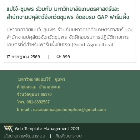
แม่โจ้-ชุมพร ร่วมกับ มหาวิทยาลัยเกษตรศาสตร์และ
สำนักงานปศุสัตว์จังหวัดชุมพร จัดอบรม GAP ฟาร์มผึ้ง
ชันโรง ยกระดับมาตรฐานการเลี้ยงสู่การพัฒนาเศรษฐกิจ
มหาวิทยาลัยแม่โจ้-ชุมพร ร่วมกับมหาวิทยาลัยเกษตรศาสตร์ และ
ชุมชนอย่างยั่งยืน
สำนักงานปศุสัตว์จังหวัดชุมพร จัดฝึกอบรมการปฏิบัติทางการ
เกษตรที่ดีสำหรับฟาร์มผึ้งชันโรง (Good Agricultural
Practices for Stingless Bee Farm: GAP) เมื่อวันที่ 9
17 กรกฎาคม 2569 |
899
กรกฎาคม พ.ศ. 2569 ณ ห้องประชุมชั้นดาดฟ้า อาคารบุญรอด
ศุภอุดมฤกษ์ มหาวิทยาลัยแม่โจ้-ชุมพรในการนี้ ดร.ฐิระ ทอง
เหลือ คณบดีมหาวิทยาลัยแม่โจ้-ชุมพร เป็นประธานกล่าวเปิดการ
มหาวิทยาลัยแม่โจ้ - ชุมพร
อบรม และอาจารย์วีรชัย เพชรสุทธิ์ รองคณบดีฝ่ายวิชาการ วิจัย
ตำบลละแม อำเภอละแม
และบริการวิชาการ กล่าวต้อนรับผู้เข้าร่วมอบรม โดยได้รับเกียรติ
จังหวัดชุมพร 86170
จากวิทยากรผู้ทรงคุณวุฒิจากสำนักงานปศุสัตว์เขต 8 จังหวัด
โทร. 081-8392567
สุราษฎร์ธานี นำโดย น.สพ.วิสูตร นวลขาว ผู้อำนวยการส่วน
E-mail : sarabanmaejochumphon@gmail.com
มาตรฐานการปศุสัตว์ และนางสาวมนธิยารัตน์ สังฆะโณ นัก
วิชาการสัตวบาล ถ่ายทอดความรู้ในหัวข้อ “การปฏิบัติทางการ
เกษตรที่ดีสำหรับฟาร์มผึ้งชันโรงการฝึกอบรมครั้งนี้เป็นส่วนหนึ่ง
Web Template Management 2021
ของโครงการ “การเลี้ยงชันโรงในระบบนิเวศเกษตรพื้นที่ปลูก
นโยบายการพัฒนาระบบ
|
ทีมพัฒนาระบบ