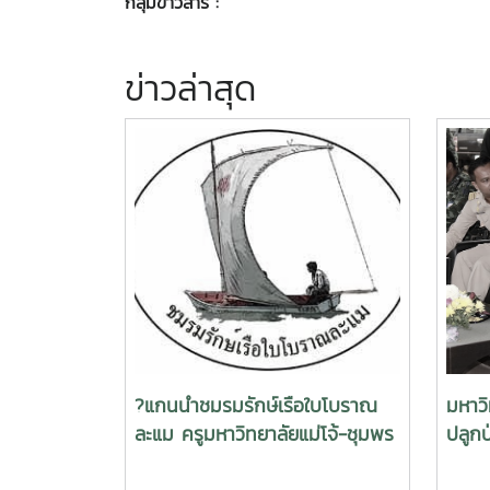
กลุ่มข่าวสาร :
ข่าวล่าสุด
?แกนนำชมรมรักษ์เรือใบโบราณ
มหาวิ
ละแม ครูมหาวิทยาลัยแม่โจ้-ชุมพร
ปลูกป
และอบต.ละแม ร่วมปฎิบัติการ
สมเด