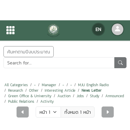
NEWS
EN
Home
NEWS
ค้นหาตามปีงบประมาณ
All Categories
-
Manager
-
-
MJU English Radio
Research
Other
Interesting Article
News Letter
Green Office & University
Auction
Jobs
Study
Announced
Public Relations
Activity
ทั้งหมด 1 หน้า