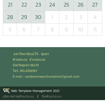
21
22
23
24
25
26
27
28
29
30
1
2
3
4
5
6
7
8
9
10
11
มหาวิทยาลัยแม่โจ้ - ชุมพร
ตำบลละแม อำเภอละแม
จังหวัดชุมพร 86170
โทร. 081-8392567
E-mail : sarabanmaejochumphon@gmail.com
Web Template Management 2021
นโยบายการพัฒนาระบบ
|
ทีมพัฒนาระบบ